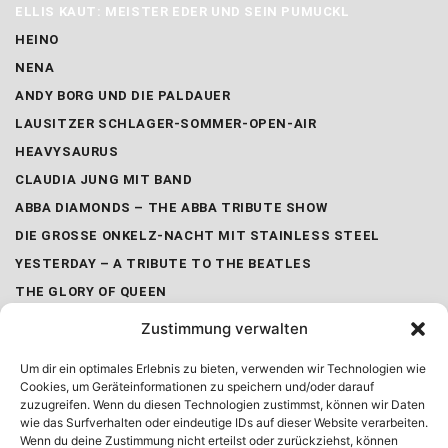
ELLIS KAUT: MEISTER EDER UND SEIN PUMUCKL
HEINO
NENA
ANDY BORG UND DIE PALDAUER
LAUSITZER SCHLAGER-SOMMER-OPEN-AIR
HEAVYSAURUS
CLAUDIA JUNG MIT BAND
ABBA DIAMONDS – THE ABBA TRIBUTE SHOW
DIE GROSSE ONKELZ-NACHT MIT STAINLESS STEEL
YESTERDAY – A TRIBUTE TO THE BEATLES
THE GLORY OF QUEEN​
SPIRIT OF SMOKIE
Zustimmung verwalten
GREGOR GYSI – AUF EIN WORT!
Um dir ein optimales Erlebnis zu bieten, verwenden wir Technologien wie
QUEEN-CLASSICAL
Cookies, um Geräteinformationen zu speichern und/oder darauf
ONKELZ – SYMPHONIEN UND SONATEN
zuzugreifen. Wenn du diesen Technologien zustimmst, können wir Daten
wie das Surfverhalten oder eindeutige IDs auf dieser Website verarbeiten.
SÜDTIROLER MUSIKFEST
Wenn du deine Zustimmung nicht erteilst oder zurückziehst, können