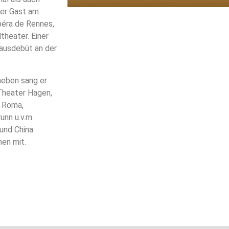
iger Gast am
péra de Rennes,
heater. Einer
Hausdebüt an der
neben sang er
Theater Hagen,
i Roma,
unn u.v.m.
und China.
en mit.