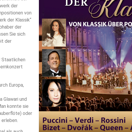
rwerk der
mpositionen von
erk der Klassik“
ebhaber der
ssen Sie sich
it der
r Staatlichen
pernkonzert
urch Europa,
a Glawari und
Man konnte sie
auberflöte) oder
 erleben.
nal als auch