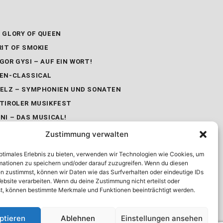
 GLORY OF QUEEN​
RIT OF SMOKIE
GOR GYSI – AUF EIN WORT!
EN-CLASSICAL
ELZ – SYMPHONIEN UND SONATEN
TIROLER MUSIKFEST
NI – DAS MUSICAL!
 NUSSKNACKER
Zustimmung verwalten
 GROSSE GALA NACHT DER O
ETTE
optimales Erlebnis zu bieten, verwenden wir Technologien wie Cookies, um
mationen zu speichern und/oder darauf zuzugreifen. Wenn du diesen
SH EXPERIENCE – DANCE & LIVE
n zustimmst, können wir Daten wie das Surfverhalten oder eindeutige IDs
IC
ebsite verarbeiten. Wenn du deine Zustimmung nicht erteilst oder
WANENSEE – BALLETT IN VIER
t, können bestimmte Merkmale und Funktionen beeinträchtigt werden.
EN
ptieren
Ablehnen
Einstellungen ansehen