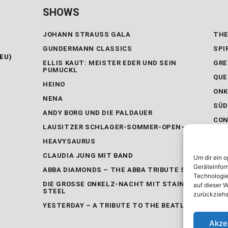
SHOWS
JOHANN STRAUSS GALA
THE
GUNDERMANN CLASSICS
SPI
EU)
ELLIS KAUT: MEISTER EDER UND SEIN
GRE
PUMUCKL
QUE
HEINO
ONK
NENA
SÜD
ANDY BORG UND DIE PALDAUER
CON
LAUSITZER SCHLAGER-SOMMER-OPEN-AIR
DER
HEAVYSAURUS
DIE
CLAUDIA JUNG MIT BAND
PER
Um dir ein 
Geräteinfor
ABBA DIAMONDS – THE ABBA TRIBUTE SHOW
IRI
Technologie
MUS
DIE GROSSE ONKELZ-NACHT MIT STAINLESS S
auf dieser W
TEEL
SCH
zurückziehs
AKT
YESTERDAY – A TRIBUTE TO THE BEATLES
Akze