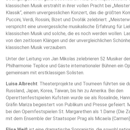
klassischen Musik erstrahlt in ihrer vollen Pracht bei „Meiste
Klassik“, einem unvergesslichen Konzert, das die größten Ko
Puccini, Verdi, Rossini, Bizet und Dvořák zelebriert. „Meisterw
verspricht eine unvergessliche musikalische Erfahrung für Li
klassischen Musik und solche, die es noch werden wollen. La
von den zeitlosen Klängen und der unvergleichlichen Schönhe
klassischen Musik verzaubern.
Unter der Leitung von Jan Mikolas zelebrieren 52 Musiker de
Philharmonie Teplice und Gäste internationaler Bühnen ein O
gemeinsam mit erstklassigen Solisten.
Luisa Albrecht
: Theaterprojekte und Tourneen führten sie d
Russland, Japan, Korea, Taiwan, bis hin zu Amerika. Bei den
Operettenfestspielen Kufstein wurde sie als Rosalinde, Hann
Gräfin Mariza begeistert von Publikum und Presse gefeiert. 
bei den Opernfestspielen St. Margarethen als 1.Dame (Die Z
mit dem Ensemble der Staatsoper Prag als Micaela (Carmen)
Elisa Weiß
ist eine dramatische Sopranistin, die sowohl natio